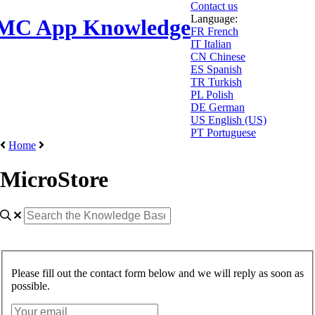
Contact us
Language:
MC App Knowledge
FR
French
IT
Italian
CN
Chinese
ES
Spanish
TR
Turkish
PL
Polish
DE
German
US
English (US)
PT
Portuguese
Home
MicroStore
Please fill out the contact form below and we will reply as soon as
possible.