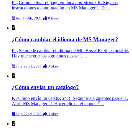
P: ¿Cómo activar el pago en línea con Stripe? R: Siga las
instrucciones a continuación en MS Manager 1. En...
April 16th, 2021
0 likes
¿Cómo cambiar el idioma de MS Manager?
P: ¿Se puede cambiar el idioma de MC Boss? R: Sí, es posible.
Hay que seguir los siguientes pasos: 1....
July 22nd, 2021
0 likes
¿Cómo enviar un catálogo?
P. ¿Cómo envío un catálogo? R. Seguir los siguientes pasos: 1.
Abrir MS Manager. 2. Hacer clic en el icono 「...
July 22nd, 2021
0 likes