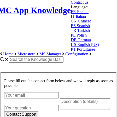
Contact us
Language:
MC App Knowledge
FR
French
IT
Italian
CN
Chinese
ES
Spanish
TR
Turkish
PL
Polish
DE
German
US
English (US)
PT
Portuguese
Home
Microstore
MS Manager
Configuration
Please fill out the contact form below and we will reply as soon as
possible.