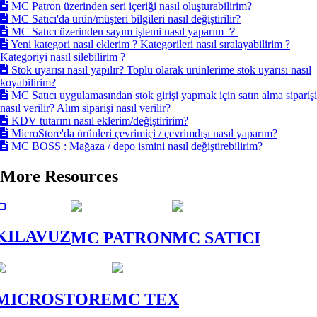
MC Patron üzerinden seri içeriği nasıl oluşturabilirim?
MC Satıcı'da ürün/müşteri bilgileri nasıl değiştirilir?
MC Satıcı üzerinden sayım işlemi nasıl yaparım ？
Yeni kategori nasıl eklerim ? Kategorileri nasıl sıralayabilirim ?
Kategoriyi nasıl silebilirim ?
Stok uyarısı nasıl yapılır? Toplu olarak ürünlerime stok uyarısı nasıl
koyabilirim?
MC Satıcı uygulamasından stok girişi yapmak için satın alma siparişi
nasıl verilir? Alım siparişi nasıl verilir?
KDV tutarını nasıl eklerim/değiştiririm?
MicroStore'da ürünleri çevrimiçi / çevrimdışı nasıl yaparım?
MC BOSS : Mağaza / depo ismini nasıl değiştirebilirim?
More Resources
KILAVUZ
MC PATRON
MC SATICI
MICROSTORE
MC TEX