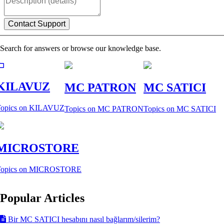
Search for answers or browse our knowledge base.
KILAVUZ
MC PATRON
MC SATICI
Topics on KILAVUZ
Topics on MC PATRON
Topics on MC SATICI
MICROSTORE
Topics on MICROSTORE
Popular Articles
Bir MC SATICI hesabını nasıl bağlarım/silerim?