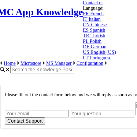
Contact us
Language:
MC App Knowledge
FR
French
IT
Italian
CN
Chinese
ES
Spanish
TR
Turkish
PL
Polish
DE
German
US
English (US)
PT
Portuguese
Home
Microstore
MS Manager
Configuration
Please fill out the contact form below and we will reply as soon as po