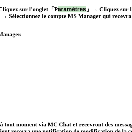
iquez sur l'onglet「P
aramètres
」→
Cliquez sur l
ient → Sélectionnez le compte MS Manager qui recevra
Manager.
cter à tout moment via MC Chat et recevront des mes
ient recevra une notification de modification de la