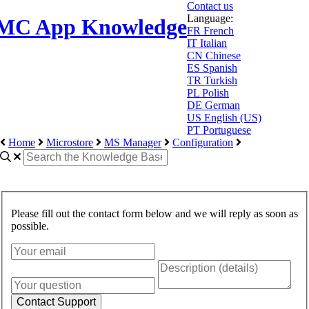
Contact us
Language:
MC App Knowledge
FR
French
IT
Italian
CN
Chinese
ES
Spanish
TR
Turkish
PL
Polish
DE
German
US
English (US)
PT
Portuguese
Home
Microstore
MS Manager
Configuration
Please fill out the contact form below and we will reply as soon as
possible.