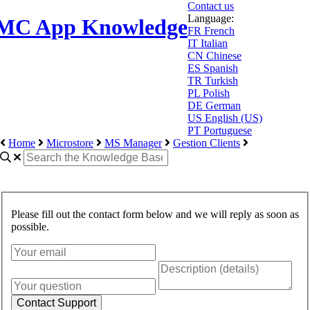
Contact us
Language:
MC App Knowledge
FR
French
IT
Italian
CN
Chinese
ES
Spanish
TR
Turkish
PL
Polish
DE
German
US
English (US)
PT
Portuguese
Home
Microstore
MS Manager
Gestion Clients
Please fill out the contact form below and we will reply as soon as
possible.