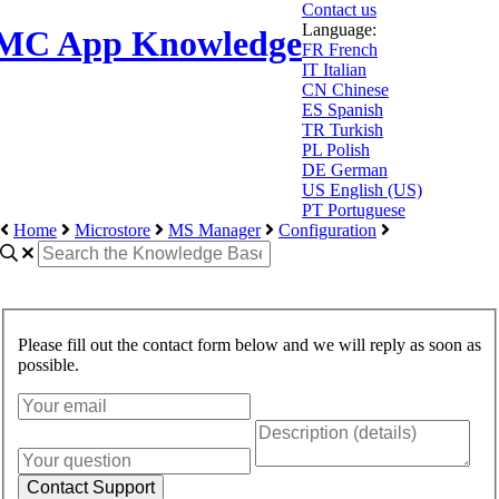
Contact us
Language:
MC App Knowledge
FR
French
IT
Italian
CN
Chinese
ES
Spanish
TR
Turkish
PL
Polish
DE
German
US
English (US)
PT
Portuguese
Home
Microstore
MS Manager
Configuration
Please fill out the contact form below and we will reply as soon as
possible.