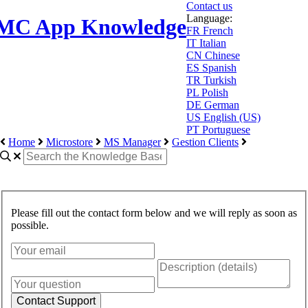
Contact us
Language:
MC App Knowledge
FR
French
IT
Italian
CN
Chinese
ES
Spanish
TR
Turkish
PL
Polish
DE
German
US
English (US)
PT
Portuguese
Home
Microstore
MS Manager
Gestion Clients
Please fill out the contact form below and we will reply as soon as
possible.