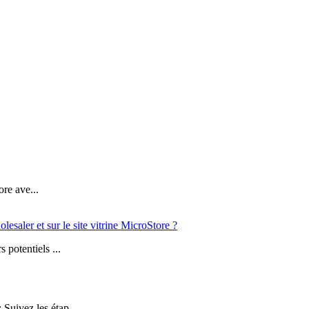
ore ave...
saler et sur le site vitrine MicroStore ?
potentiels ...
uivez les étap...