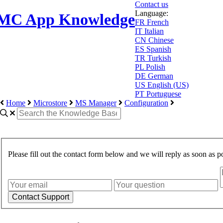
Contact us
Language:
MC App Knowledge
FR
French
IT
Italian
CN
Chinese
ES
Spanish
TR
Turkish
PL
Polish
DE
German
US
English (US)
PT
Portuguese
Home
Microstore
MS Manager
Configuration
Please fill out the contact form below and we will reply as soon as po