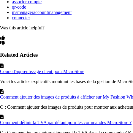
associer compte
qr-code
msmanageraccountmanagement
connecter
Was this article helpful?
Related Articles
Cours d'apprentissage client pour MicroStore
Voici les articles explicatifs montrant les bases de la gestion de MicroSt
Comment ajouter des images de produits à afficher sur My Fashion Whole
Q : Comment ajouter des images de produits pour montrer aux acheteurs 
Comment définir la TVA par défaut pour les commandes MicroStore ?
Q : Comment inclure automatiquement la TVA dans la commande ? R : S