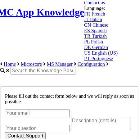
Contact us
Language:
MC App Knowledge
FR
French
IT
Italian
CN
Chinese
ES
Spanish
TR
Turkish
PL
Polish
DE
German
US
English (US)
PT
Portuguese
Home
Microstore
MS Manager
Configuration
Please fill out the contact form below and we will reply as soon as
possible.