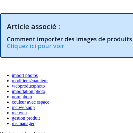
Article associé :
Comment importer des images de produits 
Cliquez ici pour voir
import photos
modifier séparateur
webproductphoto
importation photo
nom photo
couleur avec espace
mc.web.app
mc web
gestion produit
ms manager