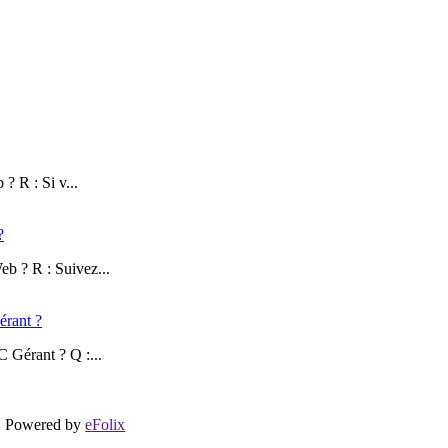
? R : Si v...
?
b ? R : Suivez...
érant ?
 Gérant ? Q :...
Powered by
eFolix