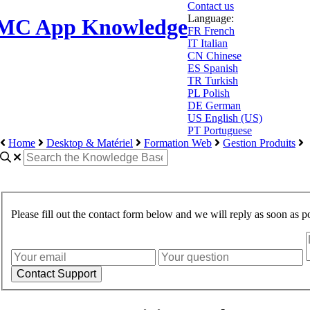
Contact us
Language:
MC App Knowledge
FR
French
IT
Italian
CN
Chinese
ES
Spanish
TR
Turkish
PL
Polish
DE
German
US
English (US)
PT
Portuguese
Home
Desktop & Matériel
Formation Web
Gestion Produits
Please fill out the contact form below and we will reply as soon as po