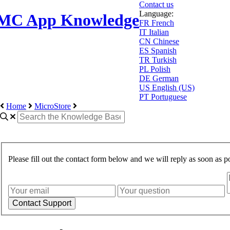
Contact us
Language:
MC App Knowledge
FR
French
IT
Italian
CN
Chinese
ES
Spanish
TR
Turkish
PL
Polish
DE
German
US
English (US)
PT
Portuguese
Home
MicroStore
Please fill out the contact form below and we will reply as soon as po