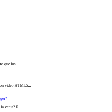
o que los ...
 con video HTML5...
ager?
la venta? R...