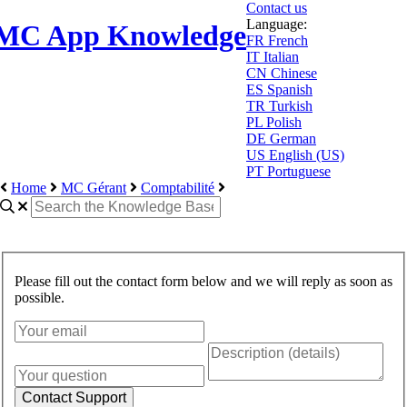
Contact us
Language:
MC App Knowledge
FR
French
IT
Italian
CN
Chinese
ES
Spanish
TR
Turkish
PL
Polish
DE
German
US
English (US)
PT
Portuguese
Home
MC Gérant
Comptabilité
Please fill out the contact form below and we will reply as soon as
possible.