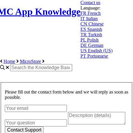
Contact us
Language:
MC App Knowledge
FR
French
IT
Italian
CN
Chinese
ES
Spanish
TR
Turkish
PL
Polish
DE
German
US
English (US)
PT
Portuguese
Home
MicroStore
Please fill out the contact form below and we will reply as soon as
possible.