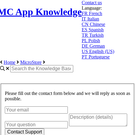
Contact us
Language:
MC App Knowledge
FR
French
IT
Italian
CN
Chinese
ES
Spanish
TR
Turkish
PL
Polish
DE
German
US
English (US)
PT
Portuguese
Home
MicroStore
Please fill out the contact form below and we will reply as soon as
possible.