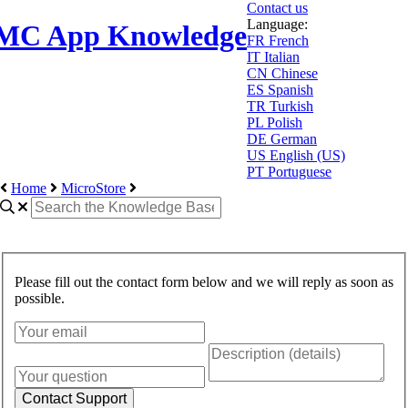
Contact us
Language:
MC App Knowledge
FR
French
IT
Italian
CN
Chinese
ES
Spanish
TR
Turkish
PL
Polish
DE
German
US
English (US)
PT
Portuguese
Home
MicroStore
Please fill out the contact form below and we will reply as soon as
possible.