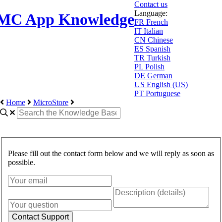
Contact us
Language:
MC App Knowledge
FR
French
IT
Italian
CN
Chinese
ES
Spanish
TR
Turkish
PL
Polish
DE
German
US
English (US)
PT
Portuguese
Home
MicroStore
Please fill out the contact form below and we will reply as soon as
possible.