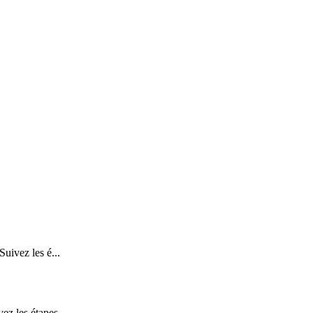
uivez les é...
z les étapes ...