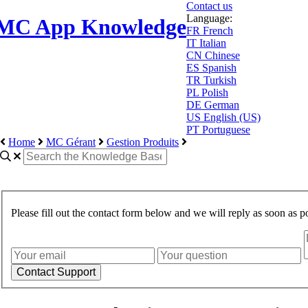
Contact us
Language:
MC App Knowledge
FR
French
IT
Italian
CN
Chinese
ES
Spanish
TR
Turkish
PL
Polish
DE
German
US
English (US)
PT
Portuguese
Home
MC Gérant
Gestion Produits
Please fill out the contact form below and we will reply as soon as po