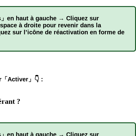
s」en haut à gauche → Cliquez sur
pace à droite pour revenir dans la
ez sur l’icône de réactivation en forme de
ur「Activer」👇 :
érant ?
s」en haut à gauche → Cliquez sur