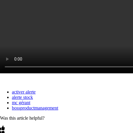
activer alerte
alerte stock
mc gérant
bossproductmanagement
Was this article helpful?