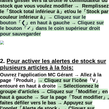
faites glisser vers la droite le commutateur du
stock que vous voulez modifier → Remplissez
le「Stock total inférieur à
」et/ou le「
Stock par
couleur inférieur à」→
Cliquez sur le
bouton「❮」en haut à gauche → Cliquez sur
le bouton「✓」dans le coin supérieur droit
pour sauvegarder
2
.
Pour activer les alertes de stock sur
plusieurs articles à la fois
:
Ouvrez l'application MC Gérant → Allez à la
page「Produit」
→ Cliquez sur l'icône
「V」
entouré en haut à droite
→ Sélectionnez le
groupe d'articles
→ Cliquez sur「Modifier
」en
haut à gauche
→
Sur la page「Tout modifier」,
f
aites défiler vers le bas
→ Appuyez
sur
l'onglet「Alerte de stock
」
→ Cliquez sur