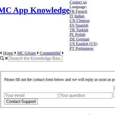
Contact us
Language:
MC App Knowledge
FR
French
IT
Italian
CN
Chinese
ES
Spanish
TR
Turkish
PL
Polish
DE
German
US
English (US)
PT
Portuguese
Home
MC Gérant
Comptabilité
Please fill out the contact form below and we will reply as soon as po