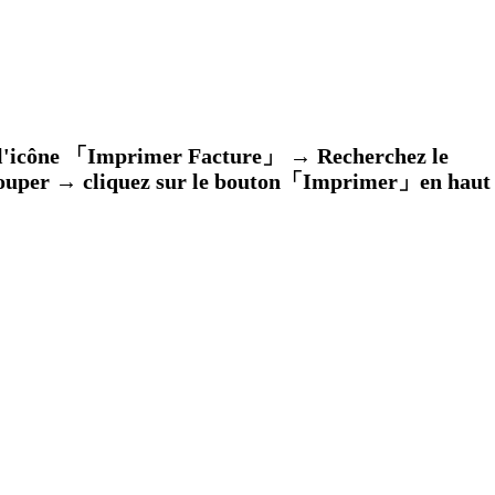
ur l'icône 「Imprimer Facture」 →
Recherchez le
rouper
→ cliquez sur le bouton「Imprimer」
en haut